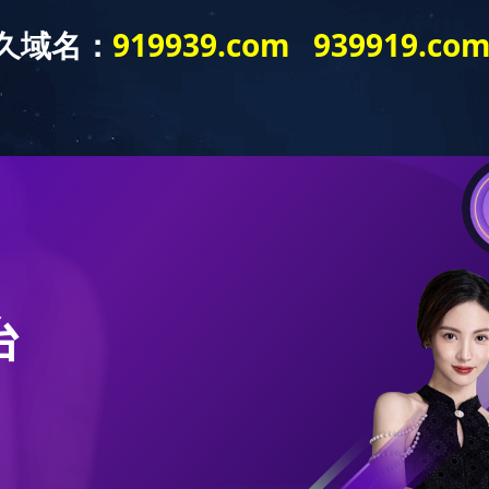
内容id参数！
爱游戏在线平台
|
KAIYUN.COM·开云「中国」官方网站
|
九游平